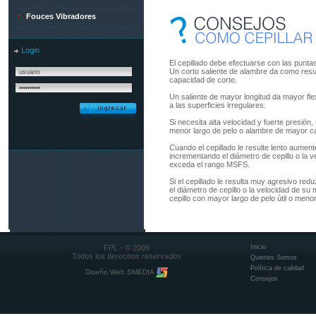
Fouces Vibradores
Login
El cepillado debe efectuarse con las punta
Un corto saliente de alambre da como resul
capacidad de corte.
Un saliente de mayor longitud da mayor flex
a las superficies irregulares.
Si necesita alta velocidad y fuerte presión
menor largo de pelo o alambre de mayor ca
Cuando el cepillado le resulte lento aument
incrementando el diámetro de cepillo o la
exceda el rango MSFS.
Si el cepillado le resulta muy agresivo red
el diámetro de cepillo o la velocidad de s
cepillo con mayor largo de pelo útil o meno
FPL - © 2009
Inicio
Todos los derechos reservados
Quienes Somos
Política de calidad
Diseño Web SMEDIA
Consejos