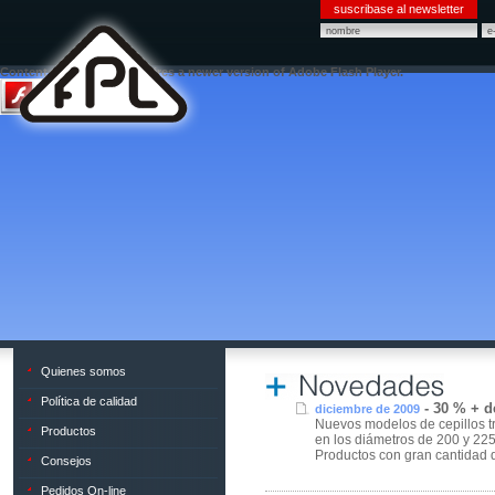
suscribase al newsletter
Content on this page requires a newer version of Adobe Flash Player.
Quienes somos
Política de calidad
-
30 % + d
diciembre de 2009
Nuevos modelos de cepillos t
Productos
en los diámetros de 200 y 22
Productos con gran cantidad d
Consejos
Pedidos On-line